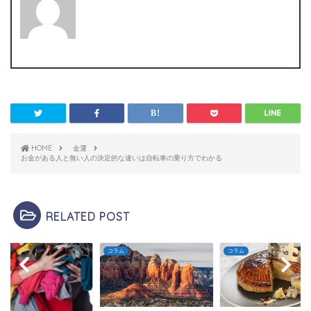
HOME
金運
お金がある人と無い人の決定的な違いは自転車の乗り方でわかる
RELATED POST
ム
コラム
コラム