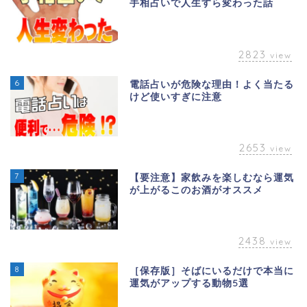
手相占いで人生すら変わった話
2823
view
6
電話占いが危険な理由！よく当たる
けど使いすぎに注意
2653
view
7
【要注意】家飲みを楽しむなら運気
が上がるこのお酒がオススメ
2438
view
8
［保存版］そばにいるだけで本当に
運気がアップする動物5選