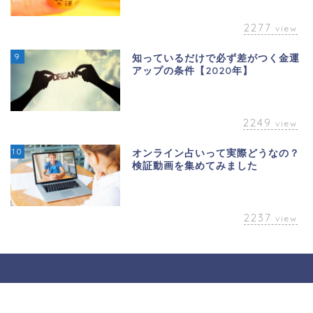
2277
view
9
知っているだけで必ず差がつく金運
アップの条件【2020年】
2249
view
10
オンライン占いって実際どうなの？
検証動画を集めてみました
2237
view
おすすめ！金運占い