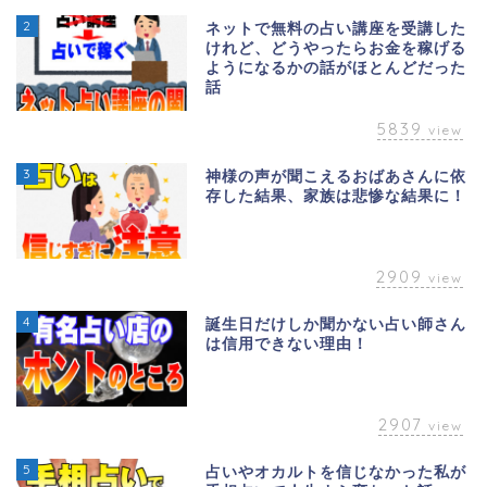
2
ネットで無料の占い講座を受講した
けれど、どうやったらお金を稼げる
ようになるかの話がほとんどだった
話
5839
view
3
神様の声が聞こえるおばあさんに依
存した結果、家族は悲惨な結果に！
2909
view
4
誕生日だけしか聞かない占い師さん
は信用できない理由！
2907
view
5
占いやオカルトを信じなかった私が