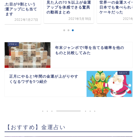
見た人の70％以上が金運
世界一の金運スイー
は見た目が9割という
アップを体感できる驚異
日本でも食べられる
は金運アップにも当て
の動画まとめ
ケーキだった
まります
2021年5月18日
2021年6
2022年1月27日
年末ジャンボで1等を当てる確率を他の
ものと比較してみた
正月にやると1年間の金運が上がりやす
くなるワザを5つ紹介
【おすすめ】金運占い