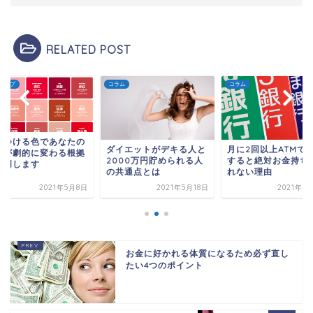
RELATED POST
アップ
コラム
コラム
につける色であなたの
ダイエットがデキる人と
月に2回以上ATMで
運が劇的に変わる根拠
2000万円貯められる人
すると絶対お金持ち
説明します
の共通点とは
れない理由
2021年5月8日
2021年5月18日
2021年6
お金に好かれる体質になるため必ず直し
たい4つのポイント