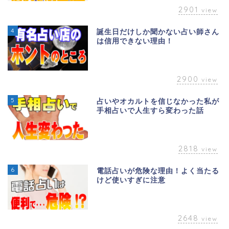
2901
view
4
誕生日だけしか聞かない占い師さん
は信用できない理由！
2900
view
5
占いやオカルトを信じなかった私が
手相占いで人生すら変わった話
2818
view
6
電話占いが危険な理由！よく当たる
けど使いすぎに注意
2648
view