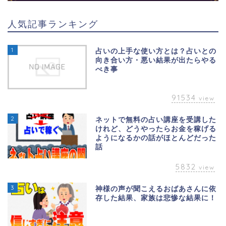
人気記事ランキング
1
占いの上手な使い方とは？占いとの
向き合い方・悪い結果が出たらやる
べき事
91534
view
2
ネットで無料の占い講座を受講した
けれど、どうやったらお金を稼げる
ようになるかの話がほとんどだった
話
5832
view
3
神様の声が聞こえるおばあさんに依
存した結果、家族は悲惨な結果に！