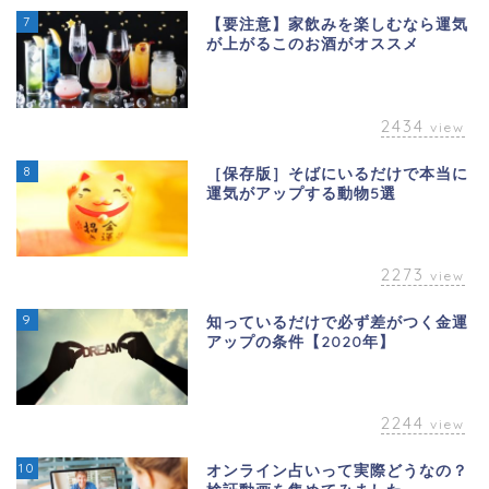
7
【要注意】家飲みを楽しむなら運気
が上がるこのお酒がオススメ
2434
view
8
［保存版］そばにいるだけで本当に
運気がアップする動物5選
2273
view
9
知っているだけで必ず差がつく金運
アップの条件【2020年】
2244
view
10
オンライン占いって実際どうなの？