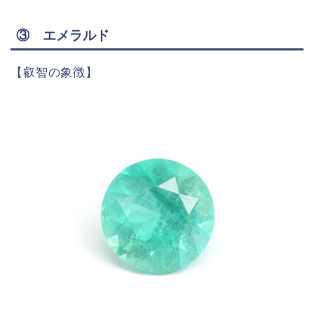
③ エメラルド
【叡智の象徴】