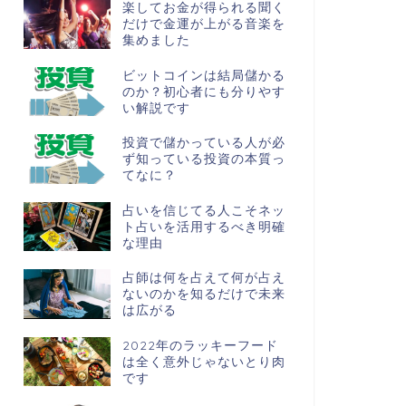
楽してお金が得られる聞く
だけで金運が上がる音楽を
集めました
ビットコインは結局儲かる
のか？初心者にも分りやす
い解説です
投資で儲かっている人が必
ず知っている投資の本質っ
てなに？
占いを信じてる人こそネッ
ト占いを活用するべき明確
な理由
占師は何を占えて何が占え
ないのかを知るだけで未来
は広がる
2022年のラッキーフード
は全く意外じゃないとり肉
です