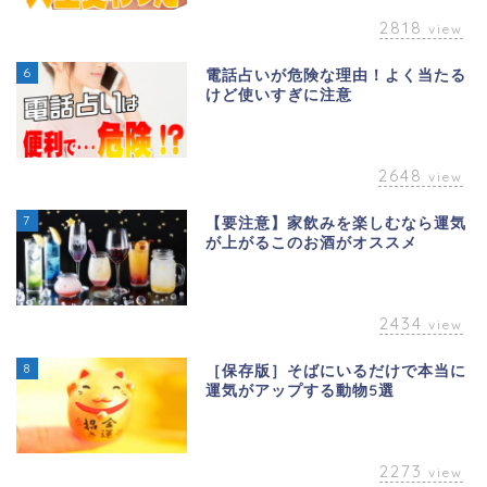
2818
view
6
電話占いが危険な理由！よく当たる
けど使いすぎに注意
2648
view
7
【要注意】家飲みを楽しむなら運気
が上がるこのお酒がオススメ
2434
view
8
［保存版］そばにいるだけで本当に
運気がアップする動物5選
2273
view