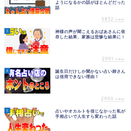
ようになるかの話がほとんどだった
話
5832
view
3
神様の声が聞こえるおばあさんに依
存した結果、家族は悲惨な結果に！
2901
view
4
誕生日だけしか聞かない占い師さん
は信用できない理由！
2900
view
5
占いやオカルトを信じなかった私が
手相占いで人生すら変わった話