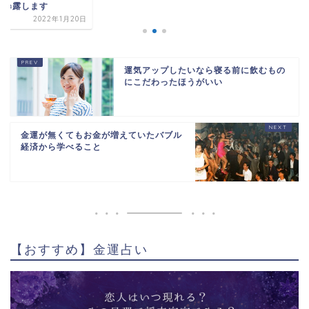
を暴露します
2022年1月20日
運気アップしたいなら寝る前に飲むもの
にこだわったほうがいい
金運が無くてもお金が増えていたバブル
経済から学べること
【おすすめ】金運占い