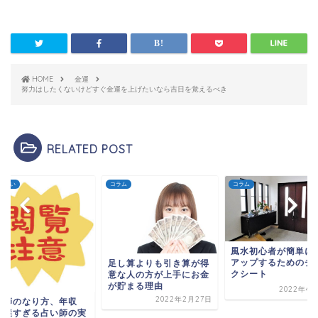
HOME
金運
努力はしたくないけどすぐ金運を上げたいなら吉日を覚えるべき
RELATED POST
他占い
コラム
コラム
風水初心者が簡単に
アップするためのチ
足し算よりも引き算が得
クシート
意な人の方が上手にお金
が貯まる理由
2022年4月
2022年2月27日
い師のなり方、年収
？謎すぎる占い師の実